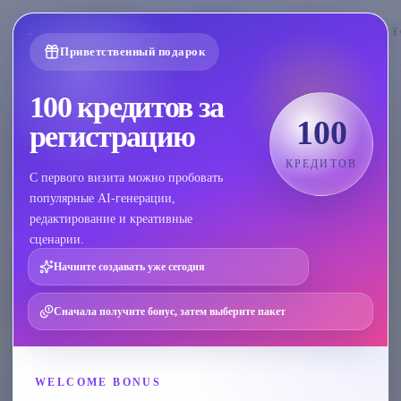
🇷🇺
Русский
¥
Приветственный подарок
Войдите, чтобы
УМНАЯ РЕТУШЬ
100 кредитов за
🤚
просмотреть
手
100
регистрацию
脚
Локальное удаление
историю
修
复
КРЕДИТОВ
AI-перекраска
С первого визита можно пробовать
修
复
популярные AI-генерации,
Удаление текста
AI
редактирование и креативные
生
УЛУЧШЕНИЕ
сценарии.
成
图
Начните создавать уже сегодня
HD-апскейл
片
中
AI-расширение
Сначала получите бонус, затем выберите пакет
畸
Интегрированный
变
набор
·
Ретушь
的
ОБЪЕКТ
рук и ног
手
WELCOME BONUS
部
Умное вырезание
Перетащите
和