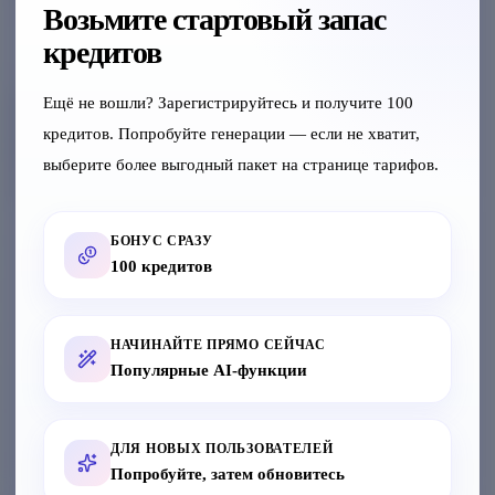
Возьмите стартовый запас
脚
изображение
БАЗОВОЕ
部
сюда или
кредитов
РЕДАКТИРОВАНИЕ
нажмите
для
⚠️
Ещё не вошли? Зарегистрируйтесь и получите 100
Кадрирование
загрузки
请
在
кредитов. Попробуйте генерации — если не хватит,
Загрузка с
Изменение размера
左
устройства
выберите более выгодный пакет на странице тарифов.
侧
画
Поворот / отражение
布
上
涂
БОНУС СРАЗУ
抹
100 кредитов
标
记
需
要
修
НАЧИНАЙТЕ ПРЯМО СЕЙЧАС
复
Популярные AI-функции
的
手
脚
区
ДЛЯ НОВЫХ ПОЛЬЗОВАТЕЛЕЙ
域
Попробуйте, затем обновитесь
手