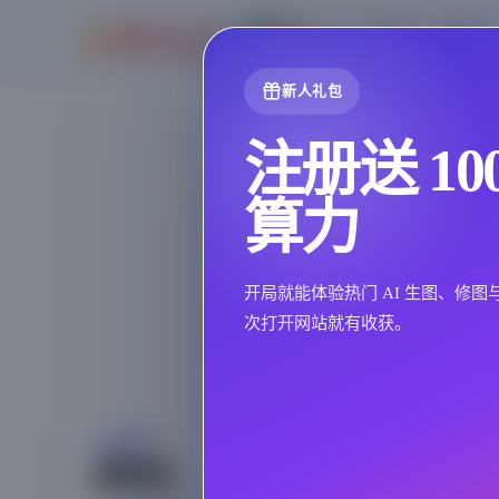
首页
商品图
新人礼包
注册送 10
算力
开局就能体验热门 AI 生图、修
次打开网站就有收获。
模特图
模特图