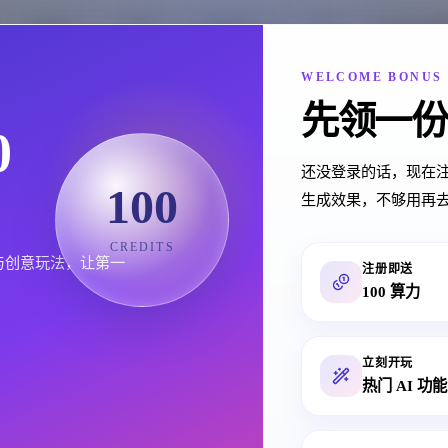
模特图
AI修复
批量生图
定价
插件下载
WELCOME BONUS
先领一份
0
全部功能
还没登录的话，现在注
100
生成效果，不够用再
四大场景的能力总览页，适合在明确需求后快速找到对应工具
CREDITS
图与创意玩法，让第一
注册即送
100 算力
全部
模特图
商品图
AI修复
AI视频
立刻开玩
热门 AI 功能